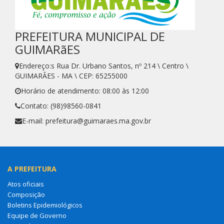
PREFEITURA MUNICIPAL DE
GUIMARãES
Endereço:s Rua Dr. Urbano Santos, nº 214 \ Centro \
GUIMARÃES - MA \ CEP: 65255000
Horário de atendimento: 08:00 às 12:00
Contato: (98)98560-0841
E-mail: prefeitura@guimaraes.ma.gov.br
A PREFEITURA
Atos oficiais
Composição
Boletins Epidemiológicos
Equipe de Governo