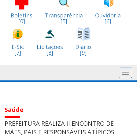
Boletins
Transparência
Ouvidoria
[0]
[5]
[6]
E-Sic
Licitações
Diário
[7]
[8]
[9]
Toggl
navig
Saúde
PREFEITURA REALIZA II ENCONTRO DE
MÃES, PAIS E RESPONSÁVEIS ATÍPICOS