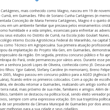
a Cartágenes, mais conhecido como Magno, nasceu em 19 de novem
de Cumã, em Guimarães. Filho de Soriano Cunha Cartágenes (in memo
entada Conceição de Maria Ferreira Cartágenes, Magno é o quinto d
resceu em um ambiente familiar que prezava pelos ensinamentos crist
como humildade e a vida simples, essenciais para enfrentar as adver
ciou seus estudos no Distrito de Cumã, na Escola João Goulart Nunes
 colégio interno Escola Agrotécnica Federal do Maranhão, na capital
ou como Técnico em Agropecuária. Sua primeira atuação profissional
cipou da implantação do Projeto Vila Gen, em Guimarães, demonstr
gropecuário da região. Em seguida, prestou concurso público e foi a
Embrapa do Pará, onde permaneceu por vários anos. Durante esse pe
com a senhora Jusceli Lopes de Oliveira, conhecida como Jô. Dessa un
o filhos: Ygor Gabriel, Stefany Caroline (in memoriam), Breno Felipe
m 2005, Magno passou em concurso público para a AGED (Agência E
ária), ficando entre os primeiros colocados. Com a opção de escolh
diria, ele decidiu retornar a Guimarães, realizando um antigo sonho 
erra natal, mais próximo de sua mãe, familiares e amigos. Além de
úblico, também se destacou na política local, sendo eleito vereador p
vos, sempre com uma expressiva votação. Em sua trajetória política
 de ser presidente da Câmara Municipal de Guimarães por dois anos
ver melhorias para a sua cidade e seus cidadãos.