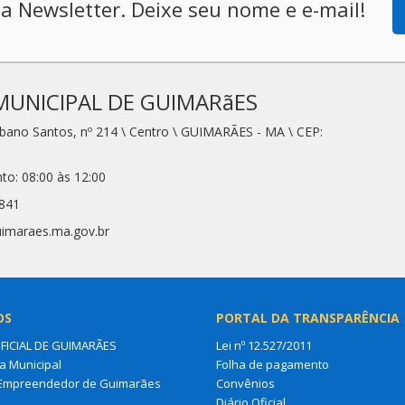
a Newsletter. Deixe seu nome e e-mail!
MUNICIPAL DE GUIMARãES
rbano Santos, nº 214 \ Centro \ GUIMARÃES - MA \ CEP:
to: 08:00 às 12:00
0841
uimaraes.ma.gov.br
OS
PORTAL DA TRANSPARÊNCIA
OFICIAL DE GUIMARÃES
Lei nº 12.527/2011
a Municipal
Folha de pagamento
 Empreendedor de Guimarães
Convênios
Diário Oficial