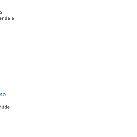
S
zenda e
OSO
Saúde