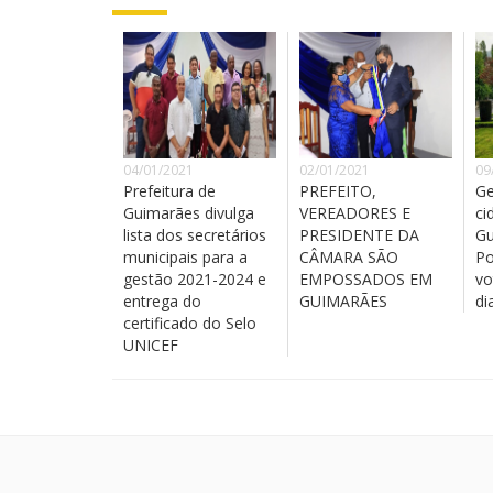
04/01/2021
02/01/2021
09
Prefeitura de
PREFEITO,
Ge
Guimarães divulga
VEREADORES E
ci
lista dos secretários
PRESIDENTE DA
Gu
municipais para a
CÂMARA SÃO
Po
gestão 2021-2024 e
EMPOSSADOS EM
vo
entrega do
GUIMARÃES
di
certificado do Selo
UNICEF