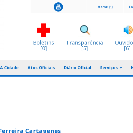
Home [1]
Fa
Boletins
Transparência
Ouvido
[0]
[5]
[6]
A Cidade
Atos Oficiais
Diário Oficial
Serviços
erreira Cartagenes