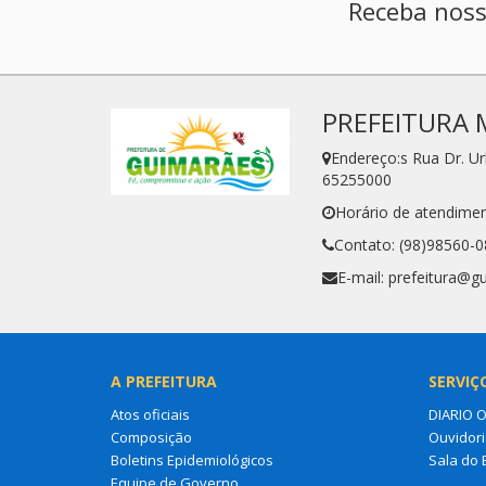
Receba noss
PREFEITURA 
Endereço:s Rua Dr. U
65255000
Horário de atendimen
Contato: (98)98560-
E-mail: prefeitura@g
A PREFEITURA
SERVIÇ
Atos oficiais
DIARIO 
Composição
Ouvidori
Boletins Epidemiológicos
Sala do
Equipe de Governo