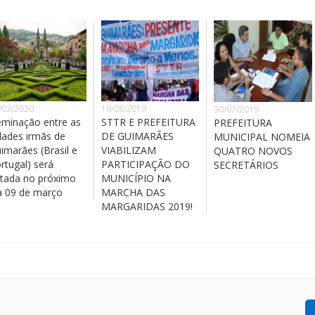
/03/2020
19/08/2019
30/07/2019
minação entre as
STTR E PREFEITURA
PREFEITURA
dades irmãs de
DE GUIMARÃES
MUNICIPAL NOMEIA
imarães (Brasil e
VIABILIZAM
QUATRO NOVOS
rtugal) será
PARTICIPAÇÃO DO
SECRETÁRIOS
tada no próximo
MUNICÍPIO NA
a 09 de março
MARCHA DAS
MARGARIDAS 2019!