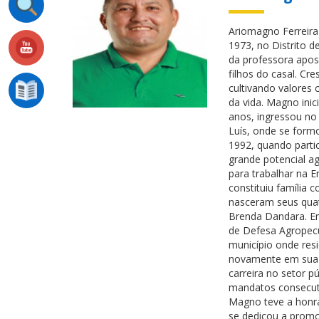
Ariomagno Ferreir
1973, no Distrito 
da professora apos
filhos do casal. C
cultivando valores 
da vida. Magno ini
anos, ingressou no
Luís, onde se form
1992, quando parti
grande potencial a
para trabalhar na 
constituiu família 
nasceram seus quatr
Brenda Dandara. E
de Defesa Agropecu
município onde resi
novamente em sua t
carreira no setor p
mandatos consecuti
Magno teve a honra
se dedicou a promo