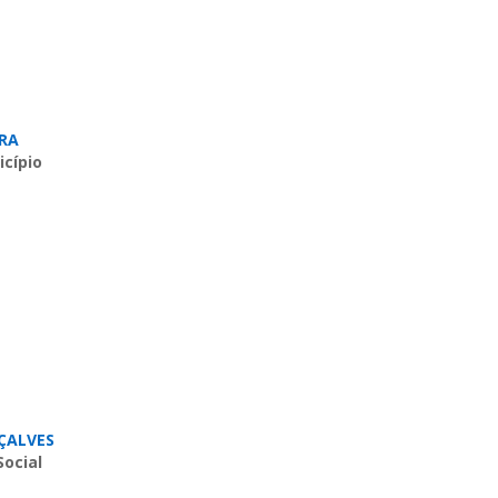
IRA
icípio
NÇALVES
Social