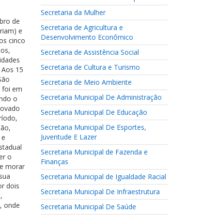
Secretaria da Mulher
bro de
Secretaria de Agricultura e
riam) e
Desenvolvimento Econômico
os cinco
ãos,
Secretaria de Assistência Social
sidades
Secretaria de Cultura e Turismo
. Aos 15
 São
Secretaria de Meio Ambiente
 foi em
Secretaria Municipal De Administração
ando o
provado
Secretaria Municipal De Educação
ríodo,
Secretaria Municipal De Esportes,
ião,
Juventude E Lazer
 e
stadual
Secretaria Municipal de Fazenda e
er o
Finanças
de morar
 sua
Secretaria Municipal de Igualdade Racial
or dois
Secretaria Municipal De Infraestrutura
,
, onde
Secretaria Municipal De Saúde