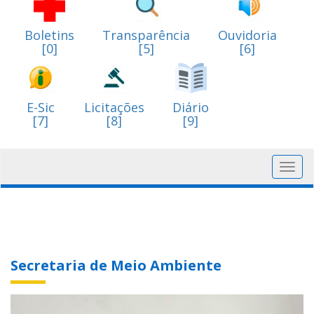
Boletins
Transparência
Ouvidoria
[0]
[5]
[6]
E-Sic
Licitações
Diário
[7]
[8]
[9]
Toggl
navig
Secretaria de Meio Ambiente