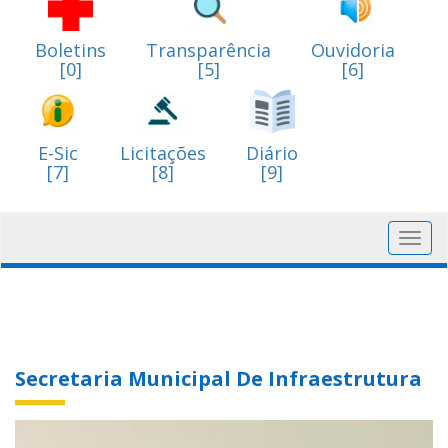
Boletins
Transparência
Ouvidoria
[0]
[5]
[6]
E-Sic
Licitações
Diário
[7]
[8]
[9]
Toggl
navig
Secretaria Municipal De Infraestrutura