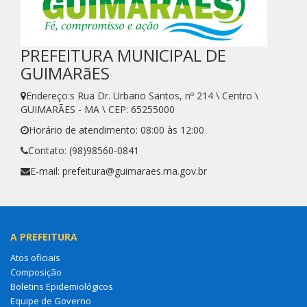
PREFEITURA MUNICIPAL DE
GUIMARãES
Endereço:s Rua Dr. Urbano Santos, nº 214 \ Centro \
GUIMARÃES - MA \ CEP: 65255000
Horário de atendimento: 08:00 às 12:00
Contato: (98)98560-0841
E-mail: prefeitura@guimaraes.ma.gov.br
A PREFEITURA
Atos oficiais
Composição
Boletins Epidemiológicos
Equipe de Governo