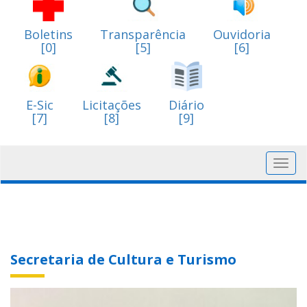
Boletins
Transparência
Ouvidoria
[0]
[5]
[6]
E-Sic
Licitações
Diário
[7]
[8]
[9]
Toggl
navig
Secretaria de Cultura e Turismo